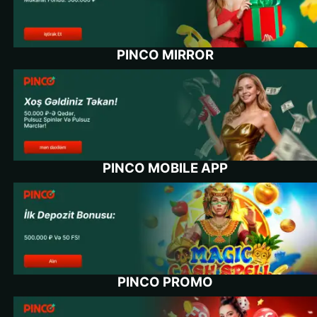
PINCO MIRROR
PINCO MOBILE APP
PINCO PROMO