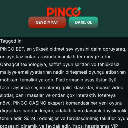
QEYDIYYAT
DAXIL OL
Tagged in:
PINCO BET, ən yüksək xidmət səviyyəsini daim qoruyaraq,
onlayn kazinoları arasında inamla lider mövqe tutur.
Qabaqcıl texnologiya, şəffaf oyun şərtləri və təhlükəsiz
maliyyə əməliyyatlarının nadir birləşməsi oyunçu etibarının
möhkəm təməlini yaradır. Platformanın əsas üstünlüyü
təsirli əyləncə seçimi olaraq qalır: klassiklər, müasir video
slotlar, canlı masalar və ondan çox interaktiv lotereya
növü. PINCO CASINO ekspert komandası hər yeni oyunu
diqqətlə sınaqdan keçirir, ədalətlilik və davamlı dəyişkənlik
təmin edir. Sürətli ödənişlər və fərdiləşdirilmiş təkliflər oyun
prosesini dinamik və faydalı edir. Yaxşı hazırlanmış VIP