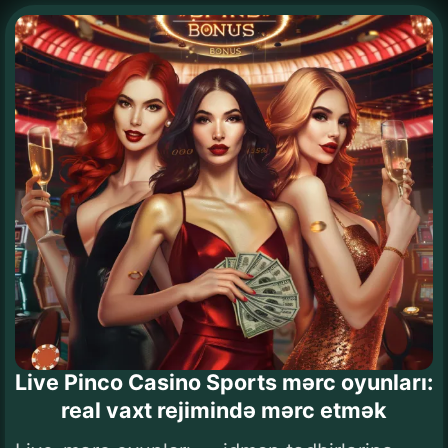
Live Pinco Casino Sports mərc oyunları:
real vaxt rejimində mərc etmək