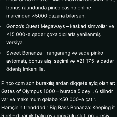
bonus raundunda
pinco casino online
mərcindən ×5000 qazana bilərsən.
Gonzo’s Quest Megaways – kaskad simvollar və
×15 000-ə qədər çoxaldıcılarla yenilənmiş
versiya.
Sweet Bonanza – rəngarəng və sadə pinko
avtomatı, bonus alışı seçimi və ×21 175-ə qədər
ödəniş imkanı ilə.
Pinco com son buraxılışlardan diqqətəlayiq olanlar:
Gates of Olympus 1000 – burada 5 deyil, 6 silindr
var və maksimum qələbə ×50 000-ə çatır.
Həmçinin trenddədir Big Bass Bonanza: Keeping it
Reel – dinamik balıq ovu mövzulu slot, progresiv