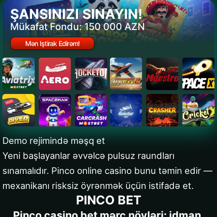
ŞANSINIZI SINAYIN!
Mükafat Fondu: 150 000 AZN
Mən Iştirak Edirəm!
Demo rejimində məşq et
Yeni başlayanlar əvvəlcə pulsuz raundları
sınamalıdır. Pinco online casino bunu təmin edir —
mexanikanı risksiz öyrənmək üçün istifadə et.
PINCO BET
Pinco casino bet mərc növləri: idman,