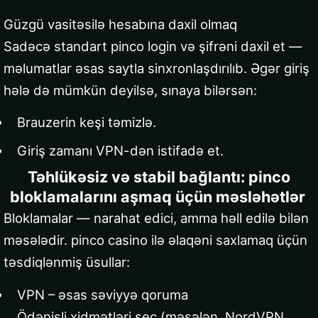
Güzgü vasitəsilə hesabına daxil olmaq
Sadəcə standart pinco login və şifrəni daxil et —
məlumatlar əsas saytla sinxronlaşdırılıb. Əgər giriş
hələ də mümkün deyilsə, sınaya bilərsən:
Brauzerin keşi təmizlə.
Giriş zamanı VPN-dən istifadə et.
Təhlükəsiz və stabil bağlantı: pinco
bloklamalarını aşmaq üçün məsləhətlər
Bloklamalar — narahat edici, amma həll edilə bilən
məsələdir. pinco casino ilə əlaqəni saxlamaq üçün
təsdiqlənmiş üsullar:
VPN – əsas səviyyə qoruma
Ödənişli xidmətləri seç (məsələn, NordVPN,