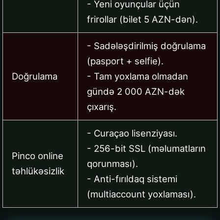
- Yeni oyunçular üçün
frirollar (bilet 5 AZN-dən).
- Sadələşdirilmiş doğrulama
(pasport + selfie).
Doğrulama
- Tam yoxlama olmadan
gündə 2 000 AZN-dək
çıxarış.
- Curaçao lisenziyası.
- 256-bit SSL (məlumatların
Pinco online
qorunması).
təhlükəsizlik
- Anti-fırıldaq sistemi
(multiaccount yoxlaması).