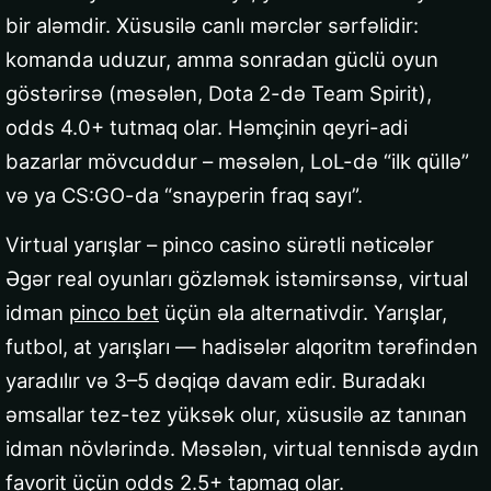
bir aləmdir. Xüsusilə canlı mərclər sərfəlidir:
komanda uduzur, amma sonradan güclü oyun
göstərirsə (məsələn, Dota 2-də Team Spirit),
odds 4.0+ tutmaq olar. Həmçinin qeyri-adi
bazarlar mövcuddur – məsələn, LoL-də “ilk qüllə”
və ya CS:GO-da “snayperin fraq sayı”.
Virtual yarışlar – pinco casino sürətli nəticələr
Əgər real oyunları gözləmək istəmirsənsə, virtual
idman
pinco bet
üçün əla alternativdir. Yarışlar,
futbol, at yarışları — hadisələr alqoritm tərəfindən
yaradılır və 3–5 dəqiqə davam edir. Buradakı
əmsallar tez-tez yüksək olur, xüsusilə az tanınan
idman növlərində. Məsələn, virtual tennisdə aydın
favorit üçün odds 2.5+ tapmaq olar.