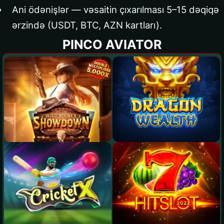
Ani ödənişlər — vəsaitin çıxarılması 5–15 dəqiqə
ərzində (USDT, BTC, AZN kartları).
PINCO AVIATOR