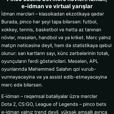
e‑idman və virtual yarışlar
İdman mərcləri – klassikadan ekzotikaya qədər
Burada, pinco hər şeyi tapa bilərsən: futbol,
xokkey, tennis, basketbol və hətta az tanınan
növlər, məsələn, handbol və ya kriket. Mərc yalnız
matçın nəticəsinə deyil, həm də statistikaya qəbul
olunur: sarı kartların sayı, künc zərbələrinin totalı,
oyunçuların fərdi göstəriciləri. Məsələn, APL
oyunlarında Məhəmməd Salahın qol vurub-
vurməyəcəyinə və ya assist edib-etməyəcəyinə
mərc edə bilərsən.
E‑idman – rəqəmsal bataliyalar üzrə mərclər
Dota 2, CS:GO, League of Legends – pinco bets
e‑idman yalnız trend deyil, yüksək əmsallı ayrıca