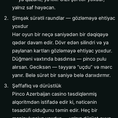
yalnız saf həyəcan.
Şimşək sürətli raundlar — gözləməyə ehtiyac
yoxdur
Hər oyun bir neçə saniyədən bir dəqiqəyə
qədər davam edir. Dövr edən silindri və ya
paylanan kartları gözləməyə ehtiyac yoxdur.
Düğməni vaxtında basdınsa — pinco pulu
alırsan. Geciksən — təyyarə “uçdu” və mərc
yanır. Belə sürət bir saniyə belə darıxdırmır.
Şəffaflıq və dürüstlük
Pinco Azerbaijan casino təsdiqlənmiş
alqoritmdən istifadə edir ki, nəticənin
təsadüfi olduğunu təmin edir. Heç bir