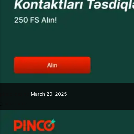
pinco-casino
March 20, 2025
READ LATER