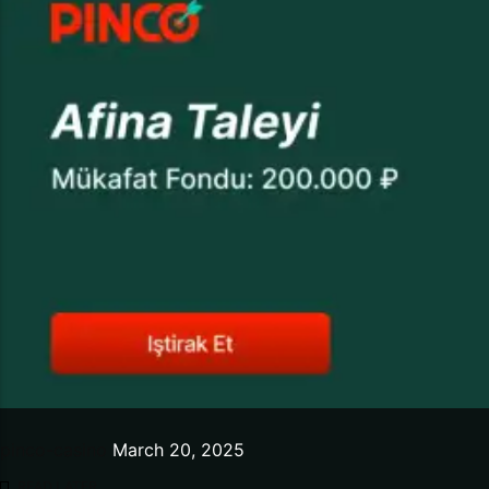
pinco-casino
March 20, 2025
READ LATER