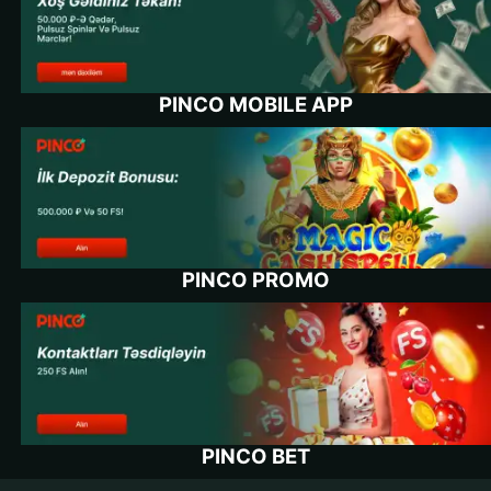
PINCO MOBILE APP
PINCO PROMO
PINCO BET