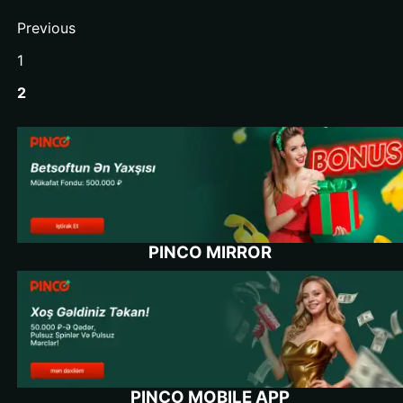
Previous
1
2
PINCO MIRROR
PINCO MOBILE APP