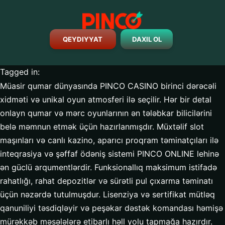
QEYDIYYAT
DAXIL OL
Tagged in:
Müasir qumar dünyasında PINCO CASINO birinci dərəcəli
xidməti və unikal oyun atmosferi ilə seçilir. Hər bir detal
onlayn qumar və mərc oyunlarının ən tələbkar bilicilərini
belə məmnun etmək üçün hazırlanmışdır. Müxtəlif slot
maşınları və canlı kazino, aparıcı proqram təminatçıları ilə
inteqrasiya və şəffaf ödəniş sistemi PINCO ONLINE lehinə
ən güclü arqumentlərdir. Funksionallıq maksimum istifadə
rahatlığı, rahat depozitlər və sürətli pul çıxarma təminatı
üçün nəzərdə tutulmuşdur. Lisenziya və sertifikat mütləq
qanuniliyi təsdiqləyir və peşəkar dəstək komandası həmişə
mürəkkəb məsələlərə etibarlı həll yolu tapmağa hazırdır.